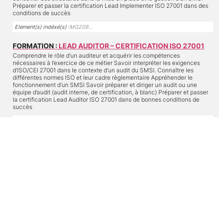
Préparer et passer la certification Lead Implementer ISO 27001 dans des
conditions de succès
Element(s) indéxé(s) :
MG208…
FORMATION :
LEAD AUDITOR – CERTIFICATION ISO 27001
Comprendre le rôle d’un auditeur et acquérir les compétences
nécessaires à l’exercice de ce métier Savoir interpréter les exigences
d’ISO/CEI 27001 dans le contexte d’un audit du SMSI. Connaître les
différentes normes ISO et leur cadre règlementaire Appréhender le
fonctionnement d’un SMSI Savoir préparer et diriger un audit ou une
équipe d’audit (audit interne, de certification, à blanc) Préparer et passer
la certification Lead Auditor ISO 27001 dans de bonnes conditions de
succès
Element(s) indéxé(s) :
MG215…
FORMATION :
ISO 22301, LEAD IMPLEMENTER,
CERTIFICATION
Maîtriser les méthodes et techniques de mise en œuvre et gestion d'un
SMCA
Appliquer les exigences ISO 22301 au contexte spécifique d'une
organisation
Accompagner une organisation tout au long du processus
Conseiller une organisation sur les meilleures pratiques à mettre en
œuvre
Préparer à l'examen ISO 22301, Lead Implementer