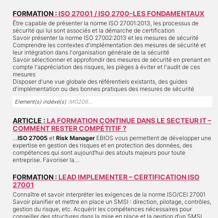
FORMATION :
ISO 27001 / ISO 2700-LES FONDAMENTAUX
Être capable de présenter la norme ISO 27001:2013, les processus de
sécurité qui lui sont associés et la démarche de certification
Savoir présenter la norme ISO 27002:2013 et les mesures de sécurité
Comprendre les contextes d'implémentation des mesures de sécurité et
leur intégration dans l'organisation générale de la sécurité
Savoir sélectionner et approfondir des mesures de sécurité en prenant en
compte l'appréciation des risques, les pièges à éviter et l'audit de ces
mesures
Disposer d'une vue globale des référentiels existants, des guides
d'implémentation ou des bonnes pratiques des mesures de sécurité
Element(s) indéxé(s) :
MG206…
ARTICLE :
LA FORMATION CONTINUE DANS LE SECTEUR IT –
COMMENT RESTER COMPÉTITIF ?
…
ISO
27005
et
Risk Manager
EBIOS vous permettent de développer une
expertise en gestion des risques et en protection des données, des
compétences qui sont aujourd’hui des atouts majeurs pour toute
entreprise. Favoriser la…
FORMATION :
LEAD IMPLEMENTER – CERTIFICATION ISO
27001
Connaître et savoir interpréter les exigences de la norme ISO/CEI 27001
Savoir planifier et mettre en place un SMSI : direction, pilotage, contrôles,
gestion du risque, etc. Acquérir les compétences nécessaires pour
conseiller des structures dans la mise en place et la gestion d’un SMSI