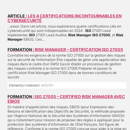
ARTICLE :
LES 4 CERTIFICATIONS INCONTOURNABLES EN
CYBERSÉCURITÉ
…essor. Dans cet article, nous explorerons quatre certifications clés en
cybersécurité qui sont indispensables en 2024 :
ISO
27001 Lead
Implementer,
ISO
27001 Lead Auditor,
Risk Manager ISO 27005
, et
Risk
Manager
EBIOS. Ces…
FORMATION :
RISK MANAGER – CERTIFICATION ISO 27005
Connaître les exigences de la norme ISO 27005 sur la gestion des risques
sur la sécurité de l’information Être capable de gérer une appréciation des
risques dans le cadre d’un SMSI Savoir établir un processus de gestion
des risques conforme à la norme ISO 27005 Préparer et passer la
certification Risk Manager ISO 27005 dans de bonnes conditions de
succès
Element(s) indéxé(s) :
MG209…
FORMATION :
ISO 27005 – CERTIFIED RISK MANAGER AVEC
EBIOS
En matière d'appréciation des risques, EBIOS (pour Expression des
Besoins et Identification des Objectifs de Sécurité), la méthode proposée
par l'Agence National de la Sécurité des Systèmes d'Information (ANSSI)
qui a notamment pour mission de proposer des règles à appliquer pour la
protection des systèmes d'information de l'Etat français, fait figure de
référence. Conforme à la norme ISO 27005 conçue pour aider à la mise en