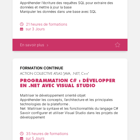
Appréhender l'écriture des requêtes SQL pour extraire des
données et mettre à jour la base
Manipuler les données dans une base avec SQL
(7)
Savoir extraire les informations de plusieurs tables
Assimiler les fonctions standards du langage SQL.
21 heures de formations
(3)
sur 3 Jours
(3)
(7)
En savoir plus
(9)
(4)
FORMATION CONTINUE
ACTION COLLECTIVE ATLAS "JAVA, .NET, C++"
(2)
PROGRAMMATION C# : DÉVELOPPER
EN .NET AVEC VISUAL STUDIO
(10)
Maitriser le développement orienté objet
(9)
Appréhender les concepts, l’architecture et les principales
technologies de la plateforme .
(1)
Net Maitriser la syntaxe et les fonctionnalités du langage C#
Savoir configurer et utiliser Visual Studio dans les projets de
développement
(8)
(4)
35 heures de formations
sur 5 Jours