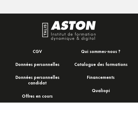
CGV
Qui sommes-nous ?
Données personnelles
Catalogue des formations
Données personnelles
Financements
candidat
Qualiopi
Offres en cours
Actualités
Mentions d'information
|
Politique de protection des données
|
Politique des cookies
|
Mentions légales
| Site réalisé par
Baï-Bao