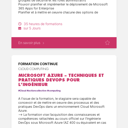
groupes de sécurité et les rôles administratifs
(5)
Pouvoir planifier et implémenter le déploiement de Microsoft
(5)
(4)
365 Apps for Enterprise
(1)
Planifier et à mettre en oeuvre chacune des options de
(1)
synchronisation d'annuaire
Gérer les identités synchronisées et mettre en oeuvre la
(19)
35 heures de formations
gestion des mots de passe dans Microsoft 365 à l'aide de
(30)
sur 5 Jours
l'authentification multifactorielle
(14)
Garantir la sécurité de Microsoft 365 avec Exchange Online
(5)
Protection, Safe Attachments et Safe Links
Comprendre comment gérer la sécurité des clients (Microsoft
En savoir plus
365 Defender, Microsoft Defender for Cloud Apps et
(16)
(1)
Microsoft Defender for Endpoint)
Comprendre la gestion de la conformité dans Microsoft 365
(23)
notamment autour de la gouvernance des données
(27)
Moyens pédagogiques
(5)
FORMATION CONTINUE
CLOUD COMPUTING
(8)
(11)
MICROSOFT AZURE – TECHNIQUES ET
PRATIQUES DEVOPS POUR
(11)
(41)
L’INGÉNIEUR
(1)
#Cloud #actioncollective #computing
(6)
(17)
A l’issue de la formation, le stagiaire sera capable de
concevoir et de mettre en oeuvre des processus et des
(26)
(2)
pratiques DevOps dans un environnement Cloud Microsoft
Azure.
(5)
(9)
--> La formation vise l’acquisition des connaissances et
compétences rattachées au cours officiel sur l’Ingénierie
DevOps sous Microsoft Azure (AZ 400 ou équivalent en cas
(19)
(11)
d’évolution décidée par l’éditeur).