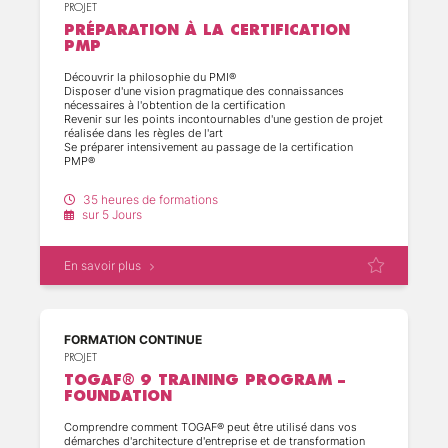
(8)
PROJET
PRÉPARATION À LA CERTIFICATION
(2)
PMP
Découvrir la philosophie du PMI®
Disposer d'une vision pragmatique des connaissances
(6)
nécessaires à l'obtention de la certification
Revenir sur les points incontournables d'une gestion de projet
réalisée dans les règles de l'art
(4)
Se préparer intensivement au passage de la certification
PMP®
(7)
35 heures de formations
sur 5 Jours
(3)
En savoir plus
(1)
(1)
FORMATION CONTINUE
(5)
PROJET
TOGAF® 9 TRAINING PROGRAM –
FOUNDATION
(1)
(1)
Comprendre comment TOGAF® peut être utilisé dans vos
démarches d'architecture d'entreprise et de transformation