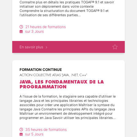
(5)
Connaitre plus en détails les pratiques TOGAF® 9.1 et savoir
initialiser son déploiement dans votre contexte
(11)
Comprendre la structuration du document TOGAF® 9.1 et
l'utilisation de ses différentes parties
Préparer les certifications TOGAF® 9.1 niveau 1 (Foundation)
(3)
et 2 (Certified) en vue de leur obtention
21 heures de formations
(5)
sur 3 Jours
(1)
En savoir plus
(6)
FORMATION CONTINUE
(5)
ACTION COLLECTIVE ATLAS "JAVA, .NET, C++"
JAVA, LES FONDAMENTAUX DE LA
PROGRAMMATION
A l’issue de la formation, le stagiaire sera capable d’utiliser le
langage Java et les principales librairies et technologies
associées pour créer une application Maîtriser la syntaxe du
langage Java Connaitre les principales APIs du langage Java
Maîtriser un environnement de développement intégré pour
programmer en Java Savoir utiliser les principales librairies
standards Java (entrées/sorties, collections, accès aux
données, interfaces graphiques...). Appréhender les
35 heures de formations
nouveautés Java.
sur 5 Jours