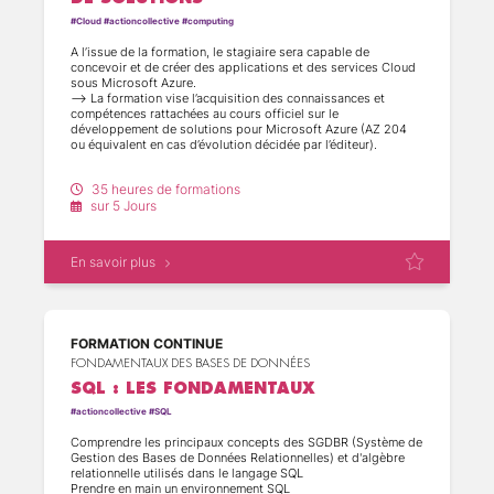
#Cloud #actioncollective #computing
(5)
A l’issue de la formation, le stagiaire sera capable de
concevoir et de créer des applications et des services Cloud
sous Microsoft Azure.
(22)
--> La formation vise l’acquisition des connaissances et
compétences rattachées au cours officiel sur le
développement de solutions pour Microsoft Azure (AZ 204
(18)
ou équivalent en cas d’évolution décidée par l’éditeur).
--> Ce cours s’inscrit dans le cursus de certification proposé
(3)
par l’éditeur mais le passage de l’examen n’est pas compris
35 heures de formations
dans la présente consultation.
sur 5 Jours
Comprendre comment créer et déployer des solutions dans
(25)
Microsoft Azure
Sélectionner une solution de technologie cloud appropriée à
(2)
un besoin
En savoir plus
Savoir mettre en œuvre des solutions de calcul Azure
Développer pour le stockage du cloud
Créer les solutions Platform as a Service (PaaS)
(2)
Sécuriser les solutions Cloud ? Mettre à l’échelle une solution
Azure
(7)
FORMATION CONTINUE
Réagir aux évènements, échanger des messages applicatifs
Gérer les APIs via APIM
FONDAMENTAUX DES BASES DE DONNÉES
(20)
SQL : LES FONDAMENTAUX
(2)
#actioncollective #SQL
Comprendre les principaux concepts des SGDBR (Système de
(1)
Gestion des Bases de Données Relationnelles) et d'algèbre
relationnelle utilisés dans le langage SQL
Prendre en main un environnement SQL
(6)