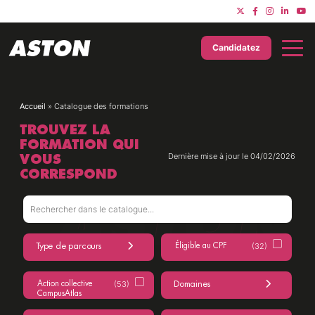
Candidatez
Accueil
»
Catalogue des formations
TROUVEZ LA
FORMATION QUI
VOUS
Dernière mise à jour le 04/02/2026
CORRESPOND
Type de parcours
Éligible au CPF
(32)
(9)
Domaines
Action collective
(53)
(680)
CampusAtlas
(50)