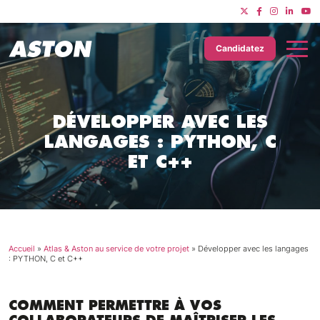
Candidatez
DÉVELOPPER AVEC LES
LANGAGES : PYTHON, C
ET C++
Accueil
»
Atlas & Aston au service de votre projet
»
Développer avec les langages
: PYTHON, C et C++
COMMENT PERMETTRE À VOS