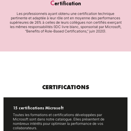
C
ertification
Les professionnels ayant obtenu une certification technique
pertinente et adaptée à leur rôle ont en moyenne des performances
supérieures de 26% à celles de leurs collègues non certifiés exerçant
les mêmes responsabilités (IDC livre blanc, sponsorisé par Microsoft,
“Benefits of Role-Based Certifications,” juin 2020).
CERTIFICATIONS
15 certifications Microsoft
Toutes les formations et certifications développées par
Microsoft sont dans notre catalogue. Elles présentent de
nombreux intérêts pour optimiser la performance de vos
collaborateurs.