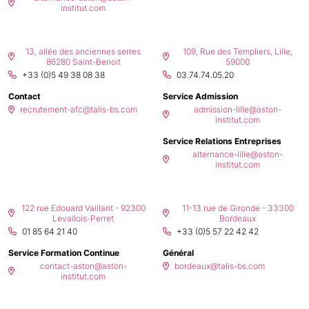
institut.com
Poitiers
Lille
13, allée des anciennes serres
109, Rue des Templiers, Lille,
86280 Saint-Benoit
59000
+33 (0)5 49 38 08 38
03.74.74.05.20
Contact
Service Admission
recrutement-afc@talis-bs.com
admission-lille@aston-
institut.com
Service Relations Entreprises
alternance-lille@aston-
institut.com
Paris –
Bordeaux
Levallois
122 rue Edouard Vaillant - 92300
11-13 rue de Gironde - 33300
Levallois-Perret
Bordeaux
01 85 64 21 40
+33 (0)5 57 22 42 42
Service Formation Continue
Général
contact-aston@aston-
bordeaux@talis-bs.com
institut.com
E-campus