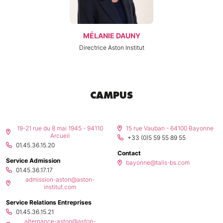
MÉLANIE DAUNY
Directrice Aston Institut
CAMPUS
Paris – Arcueil
Bayonne
19-21 rue du 8 mai 1945 - 94110
15 rue Vauban - 64100 Bayonne
Arcueil
+33 (0)5 59 55 89 55
01.45.36.15.20
Contact
Service Admission
bayonne@talis-bs.com
01.45.36.17.17
admission-aston@aston-
institut.com
Service Relations Entreprises
01.45.36.15.21
alternance-aston@aston-