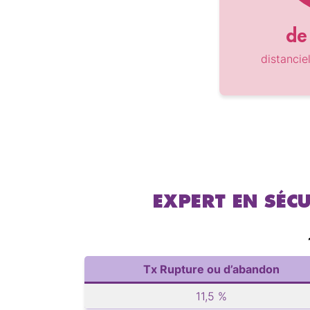
de 
distancie
EXPERT EN SÉC
Tx Rupture ou d’abandon
11,5 %