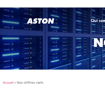
Qui so
N
Accueil
»
Nos chiffres-clefs