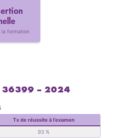
sertion
nelle
 la formation
P 36399 – 2024
4
Tx de réussite à l’examen
93 %