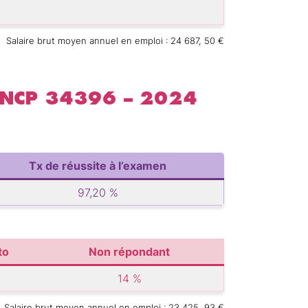
Salaire brut moyen annuel en emploi : 24 687, 50 €
RNCP 34396 – 2024
Tx de réussite à l’examen
97,20 %
to
Non répondant
14 %
Salaire brut moyen annuel en emploi : 23 425, 93 €