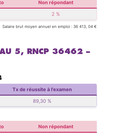
to
Non répondant
2 %
Salaire brut moyen annuel en emploi : 36 413, 04 €
EAU 5, RNCP 36462 –
4
Tx de réussite à l’examen
89,30 %
to
Non répondant