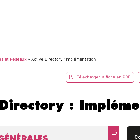
mmes-nous ?
Catalogue
Formations
E-campus
s et Réseaux
»
Active Directory : Implémentation
Télécharger la fiche en PDF
 Directory : Impléme
GÉNÉRALES
Co