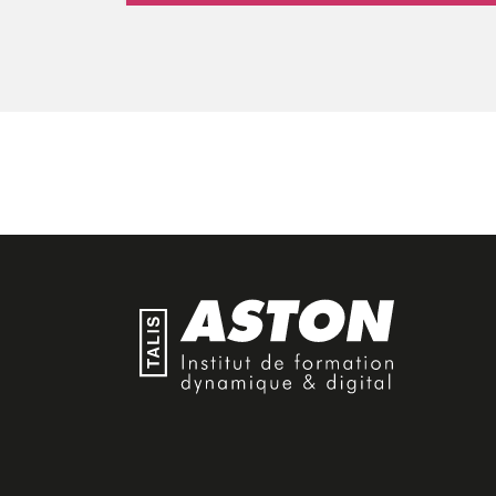
Implémentation du catalogue
Exchange Online Protection, Safe Attachments
et Safe Links
Détermination du placement 
Comprendre comment gérer la sécurité des
Planification du placement 
clients (Microsoft 365 Defender, Microsoft
Defender for Cloud Apps et Microsoft Defender
for Endpoint)
Introduction aux rôles des m
Comprendre la gestion de la conformité dans
Microsoft 365 notamment autour de la
Transfert et ajustement des 
gouvernance des données
Planification du placement d
Moyens pédagogiques
Introduction à la maintenanc
Déplacement de défragmentat
Sauvegarde d'Active Directo
Restauration d'Active Directo
Planification pour la surveill
Création du plan d'implément
Implémentation de l'infrastru