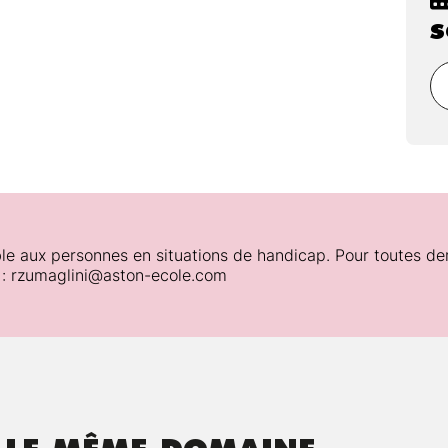
s
gogiques :
forêts et de domaines
DNS intégré dans Active Directory
tionnels des forêts et des domaines
obation
 à l'aide du filtrage SID
ionnelles
stratif pour les unités organisationnelles
d'unités organisationnelles
le aux personnes en situations de handicap. Pour toutes de
 : rzumaglini@aston-ecole.com
es multiples
e nom principal d'utilisateur
ctive Directory
e de compte
d'audit Active Directory