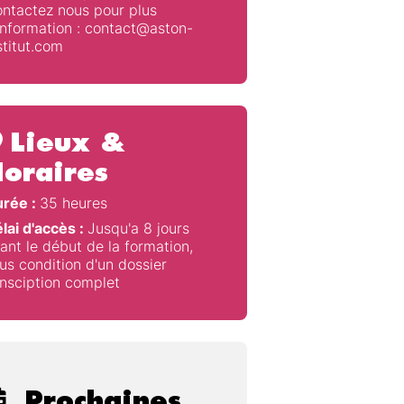
ntactez nous pour plus
information : contact@aston-
stitut.com
Lieux &
oraires
rée :
35 heures
lai d'accès :
Jusqu'a 8 jours
ant le début de la formation,
us condition d'un dossier
insciption complet
Prochaines