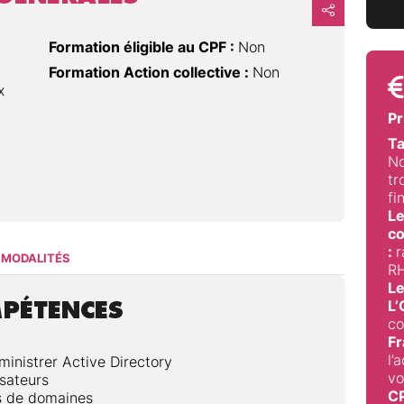
Formation éligible au CPF :
Non
Formation Action collective :
Non
x
Pr
Ta
No
tr
fi
Le
co
:
r
MODALITÉS
RH
Le
MPÉTENCES
L
co
Fr
l’
ministrer Active Directory
vo
isateurs
C
s de domaines