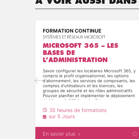
À VOIR AUSSI DANS
Création et configuration d'
Configuration de l'applicatio
Gestion des GPO
Vérification et dépannage de
Délégation du contrôle admini
FORMATION CONTINUE
Planification d'une stratégie
SYSTÈMES ET RÉSEAUX MICROSOFT
MICROSOFT 365 – LES
Introduction au déploiement 
BASES DE
Déploiement des logiciels
L’ADMINISTRATION
Configuration du déploiement
Maintenance des logiciels d
Savoir configurer les locataires Microsoft 365, y
Dépannage du déploiement de
compris le profil organisationnel, les options
Planification d'une stratégie
d'abonnement, les services de composants, les
comptes d'utilisateurs et les licences, les
groupes de sécurité et les rôles administratifs
Pouvoir planifier et implémenter le déploiement
Introduction à la réplication 
de Microsoft 365 Apps for Enterprise
Création et configuration des
Planifier et à mettre en oeuvre chacune des
35 heures de formations
Gestion de la topologie des s
options de synchronisation d'annuaire
Gérer les identités synchronisées et mettre en
sur 5 Jours
Dépannage des défaillances d
oeuvre la gestion des mots de passe dans
Planification d'un site
Microsoft 365 à l'aide de l'authentification
multifactorielle
En savoir plus
Garantir la sécurité de Microsoft 365 avec