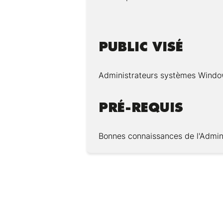
PUBLIC VISÉ
Administrateurs systèmes Wind
PRÉ-REQUIS
Bonnes connaissances de l'Admin
Modalités :
Architecture d'Active Directo
Mode de fonctionnement d'Ac
Pédagogie :
Examen d'Active Directory
Processus de conception, de 