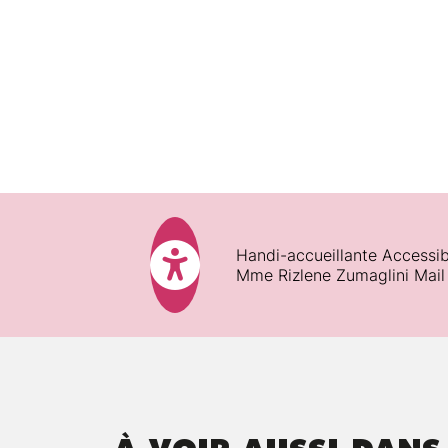
Directory
Ressources techniques et péda
Création d'une structure de 
Examen et configuration du 
Pendant la formation :
Relèvement des niveaux fonc
Création de relations d'appr
Sécurisation des approbations
Gestion des unités organisat
Délégation du contrôle admini
Fin de formation :
Planification d'une stratégie 
Satisfaction des participants :
Handi-accueillante Accessib
Mme Rizlene Zumaglini Mail
Assiduité :
Introduction aux comptes
Validations des acquis
Création et gestion de compt
Implémentation des suffixes d
Déplacement d'objets dans A
Planification d'une stratégi
Planification d'une stratégie 