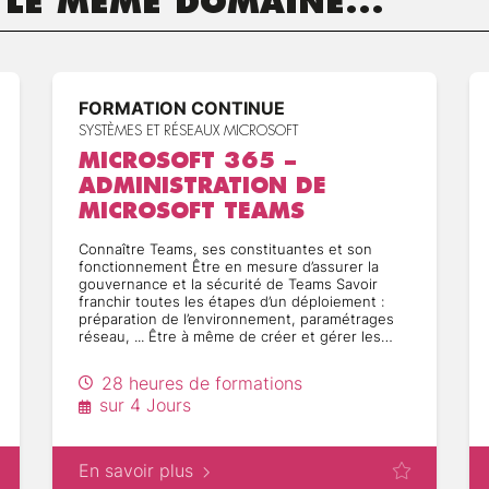
 LE MÊME DOMAINE...
objets de stratégie de groupe (GPO)
n de la stratégie de groupe
 la stratégie de groupe
stratif de la stratégie de groupe
FORMATION CONTINUE
 de groupe pour l'entreprise
SYSTÈMES ET RÉSEAUX MICROSOFT
MICROSOFT 365 –
des logiciels de gestion
ADMINISTRATION DE
MICROSOFT TEAMS
 des logiciels
éployés
Connaître Teams, ses constituantes et son
s logiciels
fonctionnement Être en mesure d’assurer la
 de déploiement des logiciels
gouvernance et la sécurité de Teams Savoir
franchir toutes les étapes d’un déploiement :
préparation de l’environnement, paramétrages
réseau, ... Être à même de créer et gérer les
Active Directory
utilisateurs et les équipes Savoir gérer la
 sites
communication dans Teams et traiter les
28 heures de formations
ites
problème
sur 4 Jours
e la réplication
En savoir plus