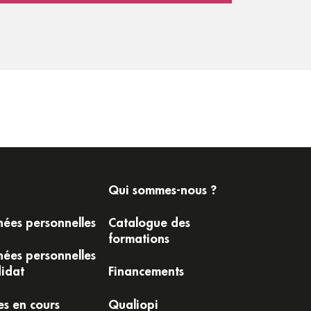
SharePoint Online
Être en mesure de comprendre le rôle de
chaque service Microsoft 365
Comprendre la gestion de la conformité dans
Microsoft 365
Qui sommes-nous ?
ées personnelles
Catalogue des
formations
ées personnelles
idat
Financements
es en cours
Qualiopi