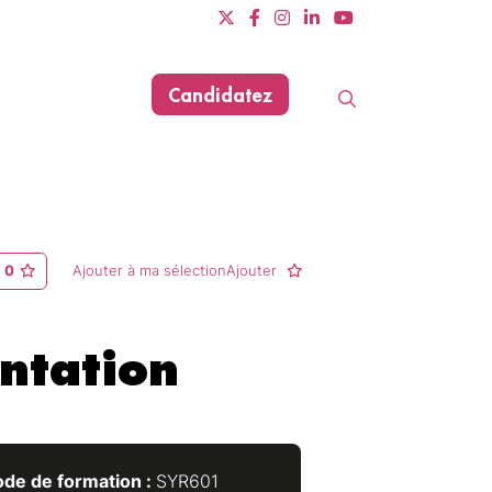
Candidatez
Evènements
Dernière mise à jour le 11/06/2025
0
Ajouter à ma sélectionAjouter
ntation
de de formation :
SYR601