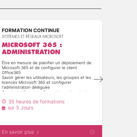
FORMATION CONTINUE
FORMA
SYSTÈMES ET RÉSEAUX MICROSOFT
SYSTÈMES
MICROSOFT 365 :
ADMI
ADMINISTRATION
PROT
INFO
Être en mesure de planifier un déploiement de
Microsoft 365 et de configurer le client
Apprendre
Office365
préventio
Savoir gérer les utilisateurs, les groupes et les
de sécuri
licences Microsoft 365 et configurer
Pouvoir id
l'administration déléguée
stratégie
Savoir planifier et configurer la synchronisation
avec Mic
d'annuaires entre Microsoft Azure AD etAD DS
Apprendr
35 heures de formations
sur site
configure
14 h
Pouvoir planifier et implémenter le déploiement
sur 5 Jours
rétention
d'Office 365 Apps for Enterprise
sur 2
dictionna
Comprendre comment planifier et gérer les
destinataires et les autorisations Microsoft
Exchange Online
En savoir plus
En savoi
Apprendre à planifier et à configurer les
services Exchange Online, Microsoft Teams et