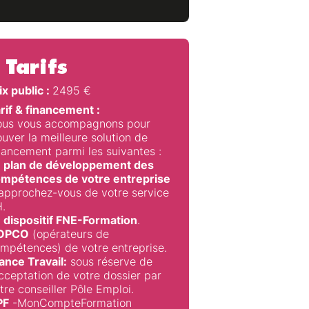
Tarifs
ix public :
2495
€
rif & financement :
us vous accompagnons pour
ouver la meilleure solution de
nancement parmi les suivantes :
 plan de développement des
mpétences de votre entreprise
approchez-vous de votre service
.
 dispositif FNE-Formation
.
’OPCO
(opérateurs de
mpétences) de votre entreprise.
ance Travail:
sous réserve de
acceptation de votre dossier par
tre conseiller Pôle Emploi.
PF
-MonCompteFormation