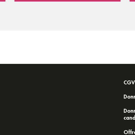
 global dans Active Directory
des contrôleurs de domaine dans Active Directory
des contrôleurs de domaine
aîtres des opérations
rôles des maîtres des opérations
es maîtres des opérations
e d'Active Directory
ion de la base de données Active Directory
ry
ry
CGV
ance d'Active Directory
Donn
ation Active Directory
cture Active Directory
Donn
cand
Offr