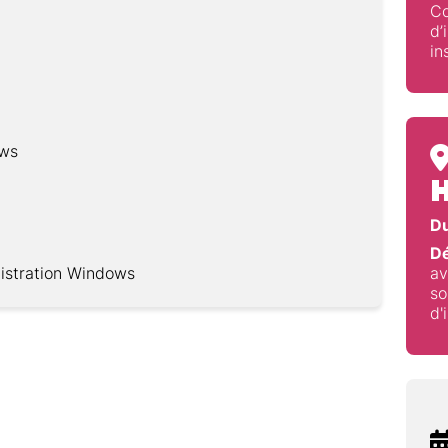
Co
d’
in
ows
H
Du
Dé
istration Windows
av
so
d'
ry
tive Directory
planification et d'implémentation d'Active