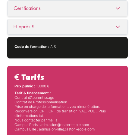
Certifications
Et après ?
Code de formation :
AIS
Tarifs
Prix public :
10000
€
Tarif & financement :
Contrat d’Apprentissage
Contrat de Professionnalisation
Prise en charge de la formation avec rémunération.
Reconversion. CPF. CPF de transition. VAE. POE .. Plus
d’informations ici.
Nous contacter par mail à :
Campus Paris : admission@aston-ecole.com
Campus Lille : admission-lille@aston-ecole.com