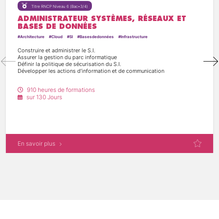
Titre RNCP Niveau 6 (Bac+3/4)
ADMINISTRATEUR SYSTÈMES, RÉSEAUX ET
BASES DE DONNÉES
#Architecture
#Cloud
#SI
#Basesdedonnées
#Infrastructure
Construire et administrer le S.I.
Assurer la gestion du parc informatique
Définir la politique de sécurisation du S.I.
Développer les actions d’information et de communication
910 heures de formations
sur 130 Jours
En savoir plus