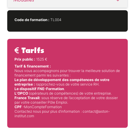
Code de formation :
TL004
Tarifs
Prix public :
1525
€
Tarif & financement :
Nous vous accompagnons pour trouver la meilleure solution de
financement parmi les suivantes :
Le plan de développement des compétences de votre
entreprise :
rapprochez-vous de votre service RH.
Le dispositif FNE-Formation
.
L’OPCO
(opérateurs de compétences) de votre entreprise.
France Travail:
sous réserve de l’acceptation de votre dossier
par votre conseiller Pôle Emploi.
CPF
-MonCompteFormation
Contactez nous pour plus d’information : contact@aston-
institut.com