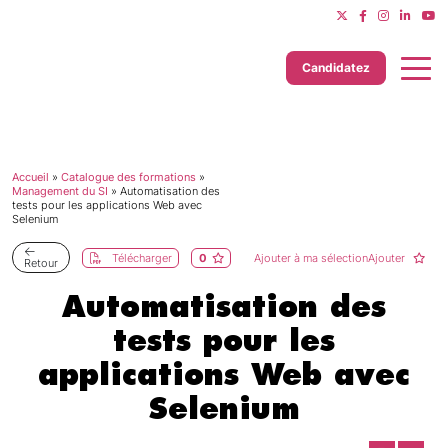
Candidatez
Accueil
»
Catalogue des formations
»
Dernière mise à jour le 11/06/2025
Management du SI
»
Automatisation des
tests pour les applications Web avec
Selenium
Télécharger
0
Ajouter à ma sélectionAjouter
Retour
Automatisation des
tests pour les
applications Web avec
Selenium