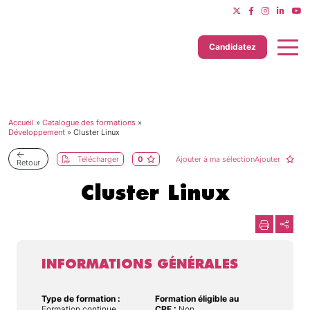
Candidatez
Accueil
»
Catalogue des formations
»
Dernière mise à jour le 11/06/2025
Développement
»
Cluster Linux
Télécharger
0
Ajouter à ma sélectionAjouter
Retour
Cluster Linux
INFORMATIONS GÉNÉRALES
Type de formation :
Formation éligible au
Formation continue
CPF :
Non