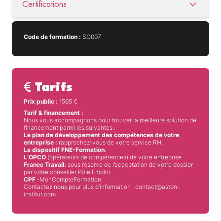
Certifications
Code de formation :
SO007
Tarifs
Prix public :
1565
€
Tarif & financement :
Nous vous accompagnons pour trouver la meilleure solution de
financement parmi les suivantes :
Le plan de développement des compétences de votre
entreprise :
rapprochez-vous de votre service RH.
Le dispositif FNE-Formation
.
L’OPCO
(opérateurs de compétences) de votre entreprise.
France Travail:
sous réserve de l’acceptation de votre dossier
par votre conseiller Pôle Emploi.
CPF
-MonCompteFormation
Contactez nous pour plus d’information : contact@aston-
institut.com