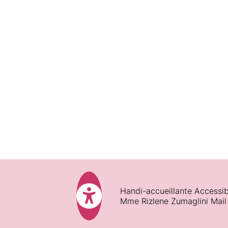
Pendant la formation :
Fin de formation :
Satisfaction des participants :
Assiduité :
Validations des acquis
Handi-accueillante Accessib
Mme Rizlene Zumaglini Mail