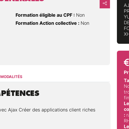
AJ
P
Formation éligible au CPF :
Non
YU
D
Formation Action collective :
Non
F
X
Pr
MODALITÉS
Ta
No
MPÉTENCES
tr
fi
Le
co
ec Ajax Créer des applications client riches
:
r
RH
Le