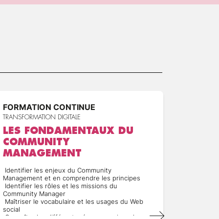
FORMATION CONTINUE
FORMA
TRANSFORMATION DIGITALE
TRANSFOR
LES FONDAMENTAUX DU
VUE.J
COMMUNITY
APPR
MANAGEMENT
A l’issue 
capable :
Identifier les enjeux du Community
Management et en comprendre les principes
Réal
Identifier les rôles et les missions du
Vue.
Community Manager
Maîtriser le vocabulaire et les usages du Web
social
Connaître les différents réseaux sociaux, leurs