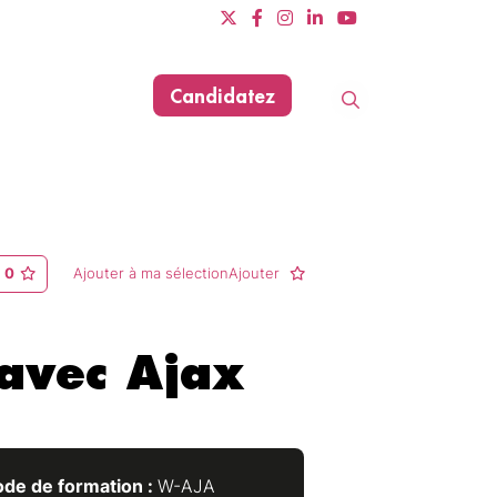
Candidatez
Evènements
Dernière mise à jour le 11/06/2025
0
Ajouter à ma sélectionAjouter
avec Ajax
de de formation :
W-AJA