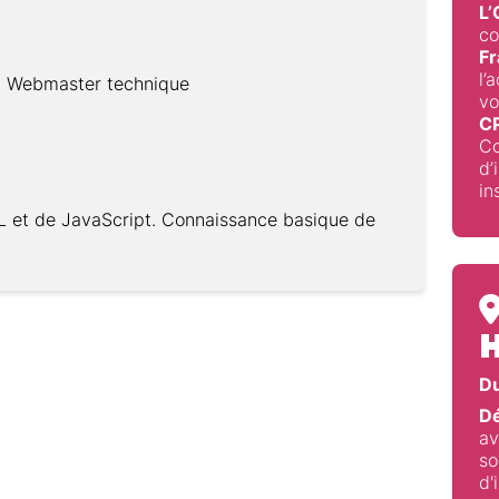
L
co
Fr
l’
t Webmaster technique
vo
C
Co
d’
in
 et de JavaScript. Connaissance basique de
H
Du
Dé
av
so
gogiques :
d'