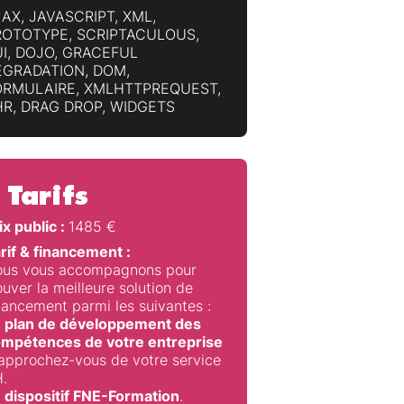
AX, JAVASCRIPT, XML,
ROTOTYPE, SCRIPTACULOUS,
I, DOJO, GRACEFUL
EGRADATION, DOM,
ORMULAIRE, XMLHTTPREQUEST,
HR, DRAG DROP, WIDGETS
Tarifs
ix public :
1485
€
rif & financement :
us vous accompagnons pour
ouver la meilleure solution de
nancement parmi les suivantes :
 plan de développement des
mpétences de votre entreprise
approchez-vous de votre service
.
 dispositif FNE-Formation
.