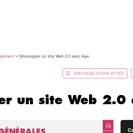
mmes-nous ?
Catalogue
Formations
E-campus
ppement
»
Développer un site Web 2.0 avec Ajax
Télécharger la fiche en PDF
er un site Web 2.0 
GÉNÉRALES
Co