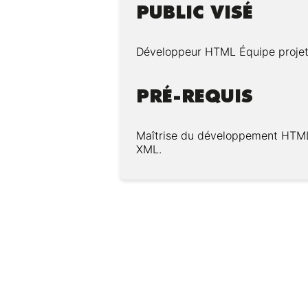
PUBLIC VISÉ
Développeur HTML Équipe proje
PRÉ-REQUIS
Maîtrise du développement HTML
XML.
Modalités :
Pédagogie :
Ressources techniques et péda