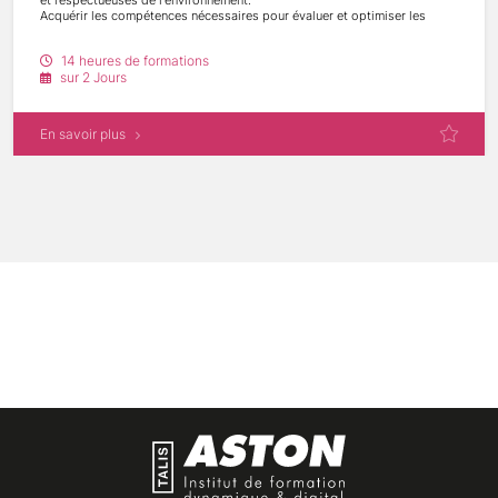
Acquérir les compétences nécessaires pour évaluer et optimiser les
interfaces
existantes selon les critères de l'UX et de l'écoconception.
14 heures de formations
Sensibiliser les participants aux enjeux environnementaux liés à la
sur 2 Jours
conception
d'interfaces et les encourager à adopter des approches durables.
En savoir plus