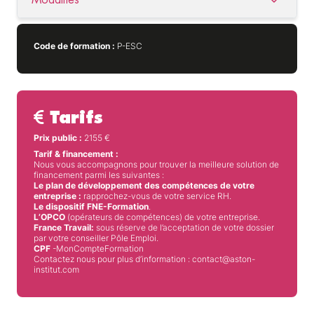
Code de formation :
P-ESC
Tarifs
Prix public :
2155
€
Tarif & financement :
Nous vous accompagnons pour trouver la meilleure solution de
financement parmi les suivantes :
Le plan de développement des compétences de votre
entreprise :
rapprochez-vous de votre service RH.
Le dispositif FNE-Formation
.
L’OPCO
(opérateurs de compétences) de votre entreprise.
France Travail:
sous réserve de l’acceptation de votre dossier
par votre conseiller Pôle Emploi.
CPF
-MonCompteFormation
Contactez nous pour plus d’information : contact@aston-
institut.com