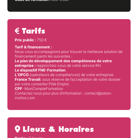
Tarifs
Prix public :
750
€
Tarif & financement :
Nous vous accompagnons pour trouver la meilleure solution de
financement parmi les suivantes :
Le plan de développement des compétences de votre
entreprise :
rapprochez-vous de votre service RH.
Le dispositif FNE-Formation
.
L’OPCO
(opérateurs de compétences) de votre entreprise.
France Travail:
sous réserve de l’acceptation de votre dossier
par votre conseiller Pôle Emploi.
CPF
-MonCompteFormation
Contactez nous pour plus d’information : contact@aston-
institut.com
Lieux & Horaires