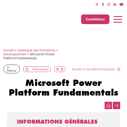
Candidatez
Accueil
»
Catalogue des formations
»
Dernière mise à jour le 11/06/2025
Développement
»
Microsoft Power
Platform Fundamentals
Télécharger
0
Ajouter à ma sélectionAjouter
Retour
Microsoft Power
Platform Fundamentals
INFORMATIONS GÉNÉRALES