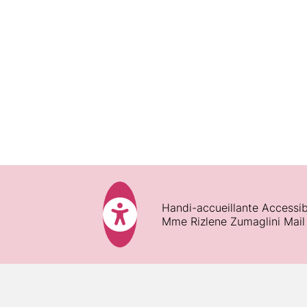
Pédagogie :
Ressources techniques et péda
Pendant la formation :
Handi-accueillante Accessib
Fin de formation :
Mme Rizlene Zumaglini Mail
Satisfaction des participants :
Assiduité :
Validations des acquis