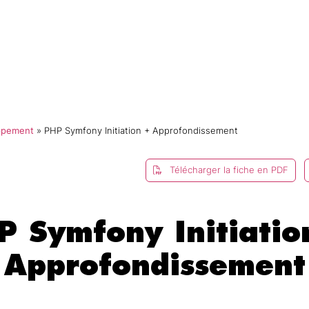
mmes-nous ?
Catalogue
Formations
E-campus
ppement
»
PHP Symfony Initiation + Approfondissement
Télécharger la fiche en PDF
P Symfony Initiatio
Approfondissement