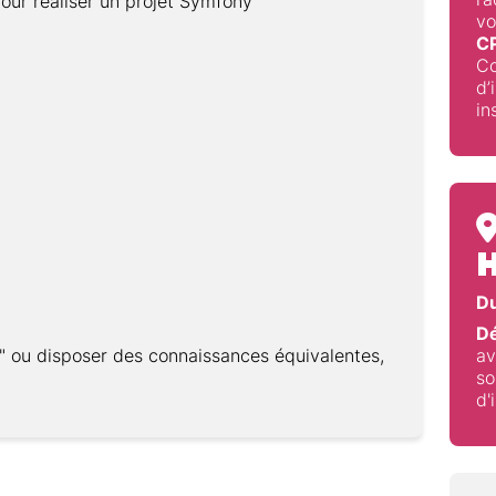
our réaliser un projet Symfony
vo
C
Co
d’
in
H
Du
Dé
é" ou disposer des connaissances équivalentes,
av
so
d'