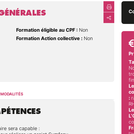
GÉNÉRALES
Co
Formation éligible au CPF :
Non
Formation Action collective :
Non
Pr
Ta
No
tr
fi
Le
co
MODALITÉS
:
r
RH
MPÉTENCES
Le
L
co
Fr
aire sera capable :
l’