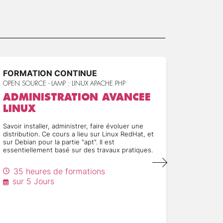
FORMATION CONTINUE
FORMA
OPEN SOURCE - LAMP : LINUX APACHE PHP
OPEN SOUR
ADMINISTRATION AVANCEE
APAC
LINUX
ADMI
EXPL
Savoir installer, administrer, faire évoluer une
distribution. Ce cours a lieu sur Linux RedHat, et
Découvri
sur Debian pour la partie "apt". Il est
Cassandr
essentiellement basé sur des travaux pratiques.
Installer
Cassandr
Créer un
35 heures de formations
objets
sur 5 Jours
Découvrir
dévelop
21 h
sur 3