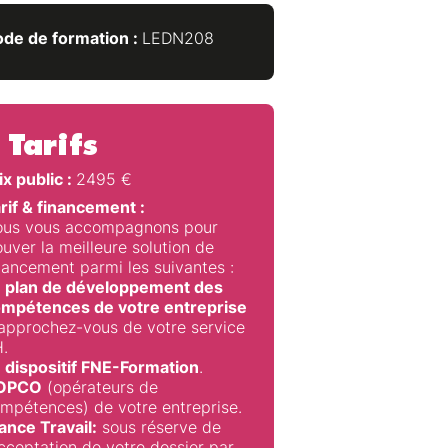
de de formation :
LEDN208
Tarifs
ix public :
2495
€
rif & financement :
us vous accompagnons pour
ouver la meilleure solution de
nancement parmi les suivantes :
 plan de développement des
mpétences de votre entreprise
approchez-vous de votre service
.
 dispositif FNE-Formation
.
’OPCO
(opérateurs de
mpétences) de votre entreprise.
ance Travail:
sous réserve de
acceptation de votre dossier par