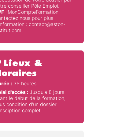
tre conseiller Pôle Emploi.
PF
-MonCompteFormation
ntactez nous pour plus
information : contact@aston-
stitut.com
Lieux &
oraires
rée :
35 heures
lai d'accès :
Jusqu'a 8 jours
ant le début de la formation,
us condition d'un dossier
insciption complet