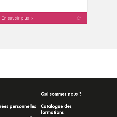
En savoir plus
En savoi
Qui sommes-nous ?
ées personnelles
Catalogue des
formations