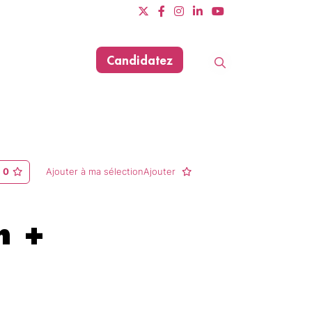
Candidatez
Evènements
Dernière mise à jour le 11/06/2025
0
Ajouter à ma sélectionAjouter
n +