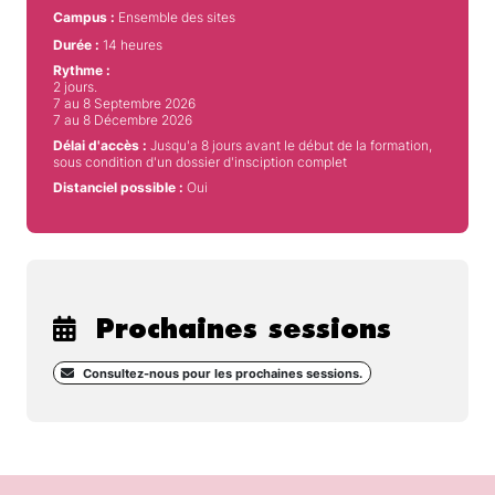
Campus :
Ensemble des sites
Durée :
14 heures
Rythme :
2 jours.
7 au 8 Septembre 2026
7 au 8 Décembre 2026
Délai d'accès :
Jusqu'a 8 jours avant le début de la formation,
sous condition d'un dossier d'insciption complet
Distanciel possible :
Oui
Prochaines sessions
Consultez-nous pour les prochaines sessions.