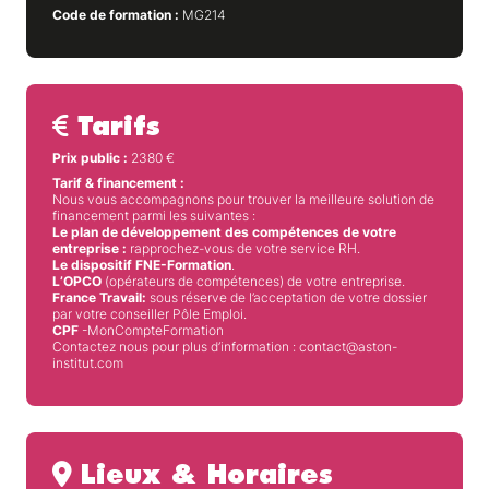
Code de formation :
MG214
Tarifs
Prix public :
2380
€
Tarif & financement :
Nous vous accompagnons pour trouver la meilleure solution de
financement parmi les suivantes :
Le plan de développement des compétences de votre
entreprise :
rapprochez-vous de votre service RH.
Le dispositif FNE-Formation
.
L’OPCO
(opérateurs de compétences) de votre entreprise.
France Travail:
sous réserve de l’acceptation de votre dossier
par votre conseiller Pôle Emploi.
CPF
-MonCompteFormation
Contactez nous pour plus d’information : contact@aston-
institut.com
Lieux & Horaires