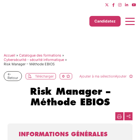
Candidatez
Accueil
»
Catalogue des formations
»
Dernière mise à jour le 24/07/2026
Cybersécurité - sécurité informatique
»
Risk Manager – Méthode EBIOS
Télécharger
0
Ajouter à ma sélectionAjouter
Retour
Risk Manager –
Méthode EBIOS
INFORMATIONS GÉNÉRALES