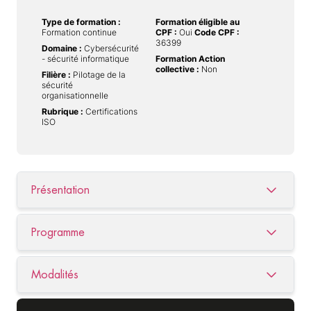
Type de formation :
Formation éligible au
Formation continue
CPF :
Oui
Code CPF :
36399
Domaine :
Cybersécurité
- sécurité informatique
Formation Action
collective :
Non
Filière :
Pilotage de la
sécurité
organisationnelle
Rubrique :
Certifications
ISO
Présentation
Programme
Modalités