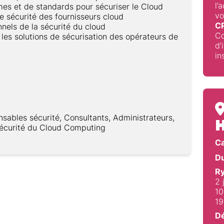
l’
rmes et de standards pour sécuriser le Cloud
vo
de sécurité des fournisseurs cloud
C
nnels de la sécurité du cloud
Co
t les solutions de sécurisation des opérateurs de
d’
in
nsables sécurité, Consultants, Administrateurs,
H
sécurité du Cloud Computing
C
Du
Ry
2 
10
19
Dé