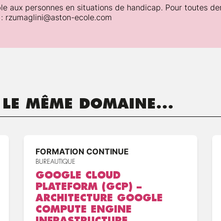
6 CloudAudit [2]
le aux personnes en situations de handicap. Pour toutes de
 : rzumaglini@aston-ecole.com
nibilité
 vie
rement
 LE MÊME DOMAINE...
nence dans le “cloud”
d’autorisation
édération et le provisionnement
FORMATION CONTINUE
BUREAUTIQUE
GOOGLE CLOUD
PLATEFORM (GCP) –
ARCHITECTURE GOOGLE
COMPUTE ENGINE
INFRASTRUCTURE