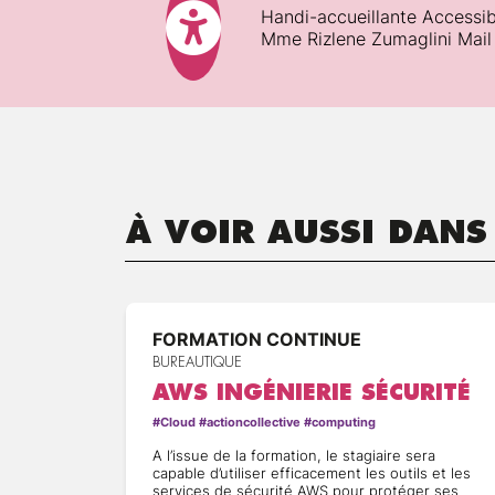
Cloud Security Alliance et A
Handi-accueillante Accessib
Pen-tester le nuage
Mme Rizlene Zumaglini Mail
Types de chiffrement et dispo
Les données et leur cycle de
La gestion des clés de chiff
À VOIR AUSSI DANS
Architecture IAM et sa perti
Normes d’authentification et 
La gestion des comptes, la f
FORMATION CONTINUE
BUREAUTIQUE
AWS INGÉNIERIE SÉCURITÉ
#Cloud #actioncollective #computing
A l’issue de la formation, le stagiaire sera
capable d’utiliser efficacement les outils et les
services de sécurité AWS pour protéger ses