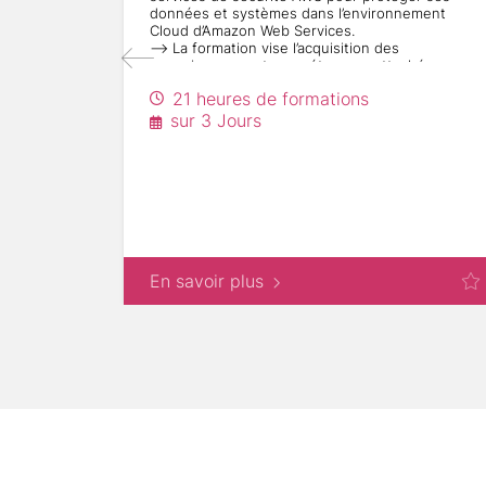
données et systèmes dans l’environnement
Cloud d’Amazon Web Services.
--> La formation vise l’acquisition des
connaissances et compétences rattachées au
cours officiel d’Ingénierie de sécurité sur AWS
21 heures de formations
(ou équivalent en cas d’évolution décidée par
l’éditeur).
sur 3 Jours
--> Ce cours s’inscrit dans le cursus de
certification proposé par l’éditeur mais le
passage de l’examen n’est pas compris dans la
présente consultation.
Comprendre et tirer avantage du modèle de
sécurité en responsabilité partagée d’AWS ?
Gérer les identités des utilisateurs et leur accès
sur l’environnement AWS
Utiliser les services de sécurité AWS tels que
En savoir plus
AWS Identity and Access Management, Amazon
Virtual Private Cloud, AWS Config, AWS
CloudTrail, AWS Key Management Service, AWS
CloudHSM, et AWS Trusted Advisor
Implémenter de meilleurs contrôles de sécurité
pour vos ressources sur AWS
Gérer et auditer vos ressources du point de vue
de la sécurité
Superviser et tracer les accès et les usages des
ressources AWS, telles que les instances, le
stockage, le réseau et les services de bases de
données