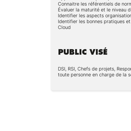
Connaitre les référentiels de no
Évaluer la maturité et le niveau 
Identifier les aspects organisatio
Identifier les bonnes pratiques e
Cloud
PUBLIC VISÉ
DSI, RSI, Chefs de projets, Respo
toute personne en charge de la 
Modalités :
Modèles : SaaS, PaaS, IaaS
Types : public, privé, hybride
Pédagogie :