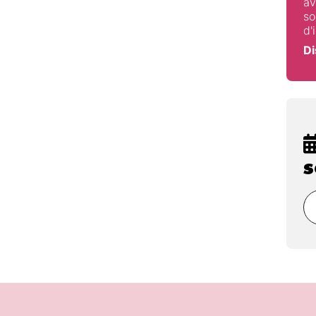
av
so
oi est-ce difficile ?
gogiques :
d'
on
 la migration
Di
nfiguration
virtualisation
les applications
s
internes et des exigences
SLA)
pour le nuage et la gestion des risques
 sur place
e