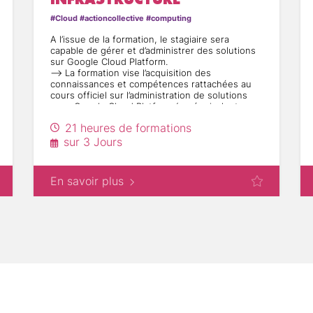
#Cloud #actioncollective #computing
A l’issue de la formation, le stagiaire sera
capable de gérer et d’administrer des solutions
sur Google Cloud Platform.
--> La formation vise l’acquisition des
connaissances et compétences rattachées au
cours officiel sur l’administration de solutions
sous Google Cloud Platform (ou équivalent en
cas d’évolution décidée par l’éditeur).
21 heures de formations
--> Ce cours s’inscrit dans le cursus de
certification proposé par l’éditeur mais le
sur 3 Jours
passage de l’examen n’est pas compris dans la
présente consultation.
Intégrer l'ensemble des technologies Google
En savoir plus
Cloud Platform dans ses plans
Apprendre des méthodes pour développer,
implémenter et déployer des solutions
Distinguer les caractéristiques de produits et de
technologies similaires ou connexes
Reconnaître une grande variété de domaines de
solutions, de cas d'utilisation et d'applications
Développer les compétences essentielles pour
gérer et administrer des solutions
Développer la connaissance des modèles de
solution