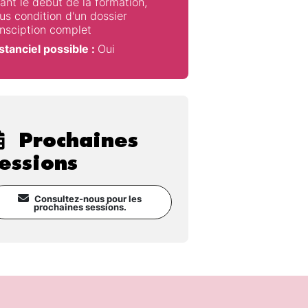
ant le début de la formation,
us condition d'un dossier
insciption complet
stanciel possible :
Oui
Prochaines
essions
Consultez-nous pour les
prochaines sessions.