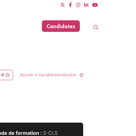
Candidatez
Evènements
Dernière mise à jour le 17/07/2026
0
Ajouter à ma sélectionAjouter
de de formation :
S-CLS