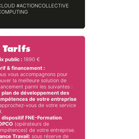
CLOUD #ACTIONCOLLECTIVE
COMPUTING
Tarifs
ix public :
1890
€
rif & financement :
us vous accompagnons pour
ouver la meilleure solution de
nancement parmi les suivantes :
 plan de développement des
mpétences de votre entreprise
approchez-vous de votre service
.
 dispositif FNE-Formation
.
’OPCO
(opérateurs de
mpétences) de votre entreprise.
ance Travail:
sous réserve de