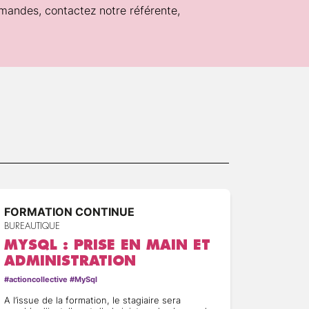
mandes, contactez notre référente,
FORMATION CONTINUE
FORMA
BUREAUTIQUE
BUREAUTI
MYSQL : PRISE EN MAIN ET
CLOU
ADMINISTRATION
COÛT
#actioncollective #MySql
#Cloud #ac
A l’issue de la formation, le stagiaire sera
A l’issue 