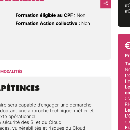
#
#
Formation éligible au CPF :
Non
Formation Action collective :
Non
Pr
Ta
No
MODALITÉS
tr
fi
MPÉTENCES
Le
co
:
r
RH
giaire sera capable d’engager une démarche
Le
adoptant une approche technique, métier et
L
xte opérationnel.
co
 sécurité des SI et du Cloud
Fr
ces, vulnérabilités et risques du Cloud