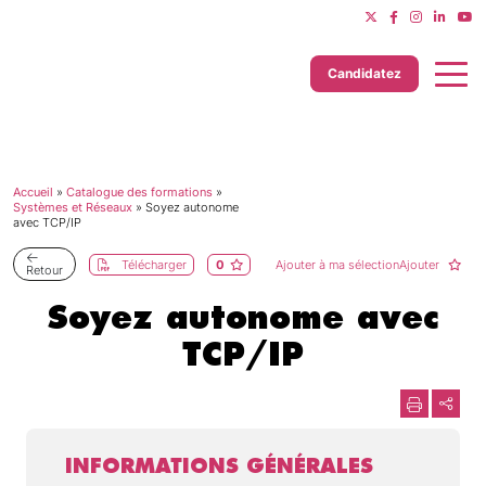
Candidatez
Accueil
»
Catalogue des formations
»
Dernière mise à jour le 11/06/2025
Systèmes et Réseaux
»
Soyez autonome
avec TCP/IP
Télécharger
0
Ajouter à ma sélectionAjouter
Retour
Soyez autonome avec
TCP/IP
INFORMATIONS GÉNÉRALES