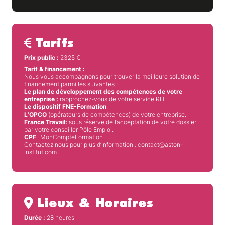
Tarifs
Prix public :
2325
€
Tarif & financement :
Nous vous accompagnons pour trouver la meilleure solution de
financement parmi les suivantes :
Le plan de développement des compétences de votre
entreprise :
rapprochez-vous de votre service RH.
Le dispositif FNE-Formation
.
L’OPCO
(opérateurs de compétences) de votre entreprise.
France Travail:
sous réserve de l’acceptation de votre dossier
par votre conseiller Pôle Emploi.
CPF
-MonCompteFormation
Contactez nous pour plus d’information : contact@aston-
institut.com
Lieux & Horaires
Durée :
28 heures