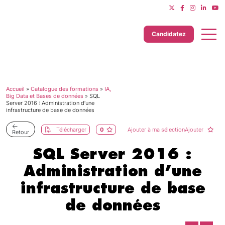
Candidatez
Accueil
»
Catalogue des formations
»
IA,
Dernière mise à jour le 24/07/2026
Big Data et Bases de données
»
SQL
Server 2016 : Administration d’une
infrastructure de base de données
Télécharger
0
Ajouter à ma sélectionAjouter
Retour
SQL Server 2016 :
Administration d’une
infrastructure de base
de données