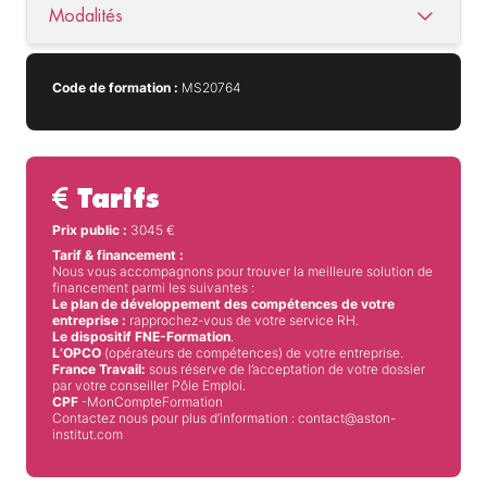
Modalités
Code de formation :
MS20764
Tarifs
Prix public :
3045
€
Tarif & financement :
Nous vous accompagnons pour trouver la meilleure solution de
financement parmi les suivantes :
Le plan de développement des compétences de votre
entreprise :
rapprochez-vous de votre service RH.
Le dispositif FNE-Formation
.
L’OPCO
(opérateurs de compétences) de votre entreprise.
France Travail:
sous réserve de l’acceptation de votre dossier
par votre conseiller Pôle Emploi.
CPF
-MonCompteFormation
Contactez nous pour plus d’information : contact@aston-
institut.com