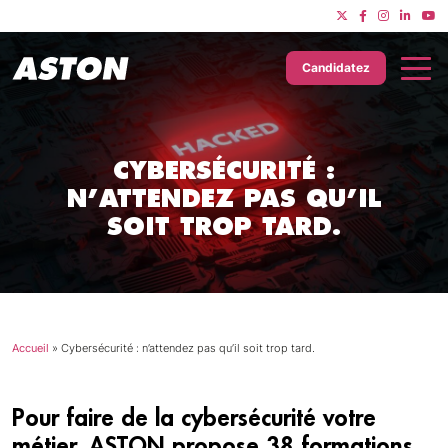
Candidatez
CYBERSÉCURITÉ :
N’ATTENDEZ PAS QU’IL
SOIT TROP TARD.
Accueil
»
Cybersécurité : n’attendez pas qu’il soit trop tard.
Pour faire de la cybersécurité votre
métier, ASTON propose 38 formations