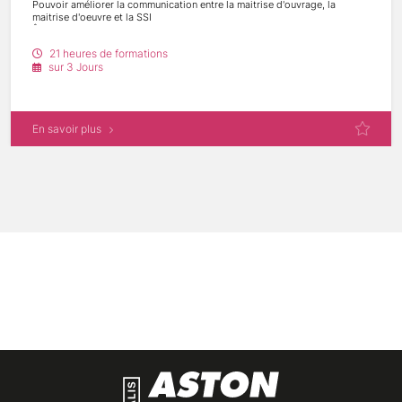
Pouvoir améliorer la communication entre la maitrise d'ouvrage, la
maitrise d'oeuvre et la SSI
Être en mesure d'effectuer des choix techniques
21 heures de formations
sur 3 Jours
En savoir plus