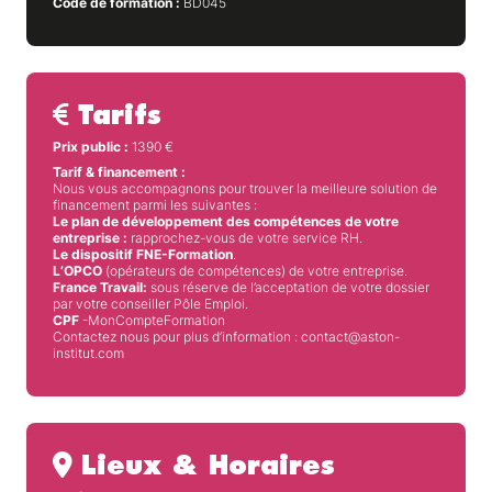
Code de formation :
BD045
Tarifs
Prix public :
1390
€
Tarif & financement :
Nous vous accompagnons pour trouver la meilleure solution de
financement parmi les suivantes :
Le plan de développement des compétences de votre
entreprise :
rapprochez-vous de votre service RH.
Le dispositif FNE-Formation
.
L’OPCO
(opérateurs de compétences) de votre entreprise.
France Travail:
sous réserve de l’acceptation de votre dossier
par votre conseiller Pôle Emploi.
CPF
-MonCompteFormation
Contactez nous pour plus d’information : contact@aston-
institut.com
Lieux & Horaires