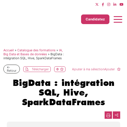
Candidatez
Accueil
»
Catalogue des formations
»
IA,
Dernière mise à jour le 24/07/2026
Big Data et Bases de données
»
BigData :
intégration SQL, Hive, SparkDataFrames
Télécharger
0
Ajouter à ma sélectionAjouter
Retour
BigData : intégration
SQL, Hive,
SparkDataFrames