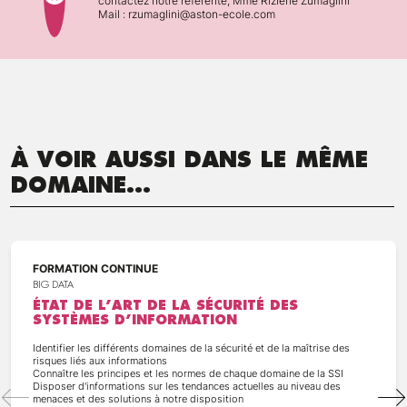
contactez notre référente, Mme Rizlene Zumaglini
Mail : rzumaglini@aston-ecole.com
À VOIR AUSSI DANS LE MÊME
DOMAINE...
FORMATION CONTINUE
BIG DATA
ÉTAT DE L’ART DE LA SÉCURITÉ DES
SYSTÈMES D’INFORMATION
Identifier les différents domaines de la sécurité et de la maîtrise des
risques liés aux informations
Connaître les principes et les normes de chaque domaine de la SSI
Disposer d'informations sur les tendances actuelles au niveau des
menaces et des solutions à notre disposition