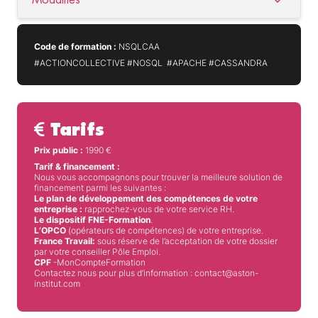
Code de formation :
NSQLCAA
#ACTIONCOLLECTIVE #NOSQL #APACHE #CASSANDRA
Tarifs
Prix public :
1990
€
Tarif & financement :
Nous vous accompagnons pour trouver la meilleure solution de
financement parmi les suivantes :
Le plan de développement des compétences de votre
entreprise :
rapprochez-vous de votre service RH.
Le dispositif FNE-Formation
.
L’OPCO
(opérateurs de compétences) de votre entreprise.
France Travail:
sous réserve de l’acceptation de votre dossier
par votre conseiller Pôle Emploi.
CPF
-MonCompteFormation
Contactez nous pour plus d’information : contact@aston-
institut.com