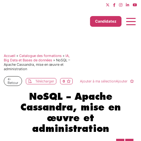
Candidatez
Accueil
»
Catalogue des formations
»
IA,
Dernière mise à jour le 20/07/2026
Big Data et Bases de données
»
NoSQL –
Apache Cassandra, mise en œuvre et
administration
Télécharger
0
Ajouter à ma sélectionAjouter
Retour
NoSQL – Apache
Cassandra, mise en
œuvre et
administration