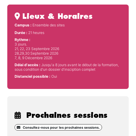
Lieux & Horaires
Campus :
Ensemble des sites
Durée :
21 heures
Rythme :
3 jours.
21, 22, 23 Septembre 2026
28,29,30 Septembre 2026
7, 8, 9 Décembre 2026
Délai d'accès :
Jusqu'a 8 jours avant le début de la formation,
sous condition d'un dossier d'insciption complet
Distanciel possible :
Oui
Prochaines sessions
Consultez-nous pour les prochaines sessions.