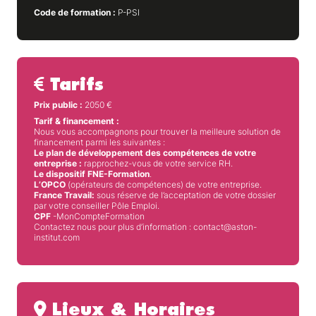
Code de formation :
P-PSI
Tarifs
Prix public :
2050
€
Tarif & financement :
Nous vous accompagnons pour trouver la meilleure solution de
financement parmi les suivantes :
Le plan de développement des compétences de votre
entreprise :
rapprochez-vous de votre service RH.
Le dispositif FNE-Formation
.
L’OPCO
(opérateurs de compétences) de votre entreprise.
France Travail:
sous réserve de l’acceptation de votre dossier
par votre conseiller Pôle Emploi.
CPF
-MonCompteFormation
Contactez nous pour plus d’information : contact@aston-
institut.com
Lieux & Horaires