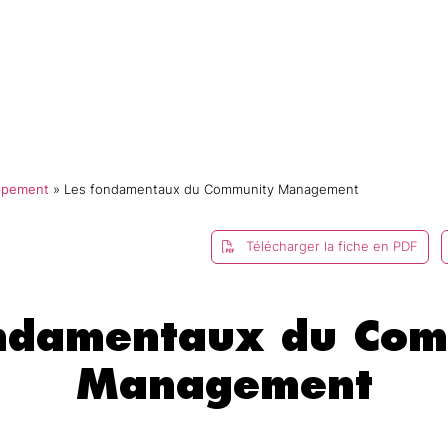
mmes-nous ?
Catalogue
Formations
E-campus
ppement
»
Les fondamentaux du Community Management
Télécharger la fiche en PDF
ondamentaux du Com
Management