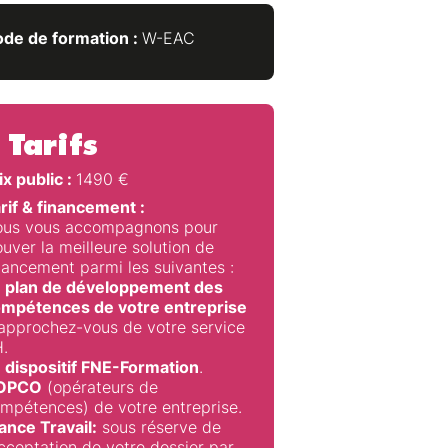
de de formation :
W-EAC
Tarifs
ix public :
1490
€
rif & financement :
us vous accompagnons pour
ouver la meilleure solution de
nancement parmi les suivantes :
 plan de développement des
mpétences de votre entreprise
approchez-vous de votre service
.
 dispositif FNE-Formation
.
’OPCO
(opérateurs de
mpétences) de votre entreprise.
ance Travail:
sous réserve de
acceptation de votre dossier par