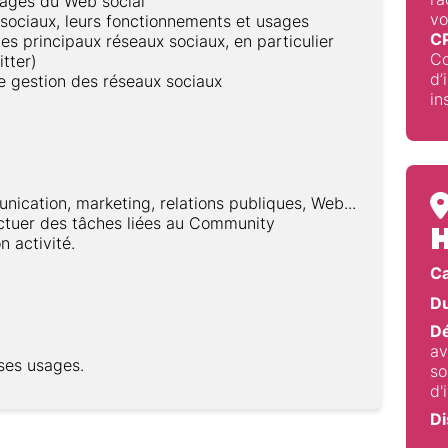
usages du Web social
vo
 sociaux, leurs fonctionnements et usages
C
es principaux réseaux sociaux, en particulier
Co
tter)
d’
de gestion des réseaux sociaux
in
cation, marketing, relations publiques, Web...
ctuer des tâches liées au Community
H
 activité.
C
Du
Dé
av
 ses usages.
so
d'
Di