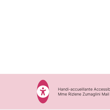
Modalités :
Pédagogie :
Ressources techniques et péda
Pendant la formation :
Fin de formation :
Satisfaction des participants :
Handi-accueillante Accessib
Mme Rizlene Zumaglini Mail
Assiduité :
Validations des acquis