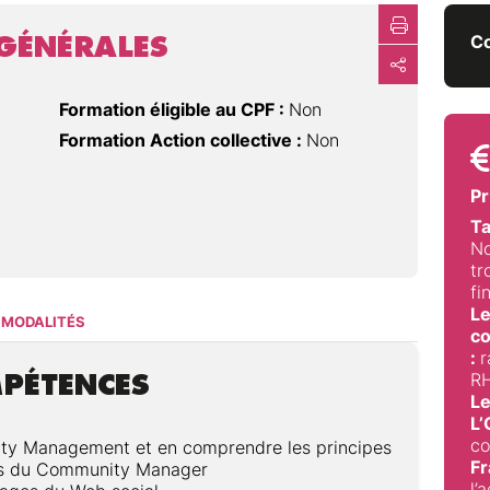
GÉNÉRALES
Co
Formation éligible au CPF :
Non
Formation Action collective :
Non
Pr
Ta
No
tr
fi
Le
MODALITÉS
co
:
r
MPÉTENCES
RH
Le
L
co
ity Management et en comprendre les principes
Fr
ions du Community Manager
l’