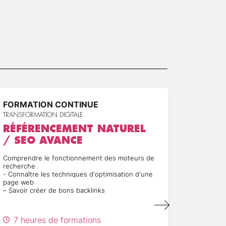
FORMATION CONTINUE
FORMA
TRANSFORMATION DIGITALE
TRANSFOR
RÉFÉRENCEMENT NATUREL
WEB 
/ SEO AVANCE
JAVA
Javascript,
Comprendre le fonctionnement des moteurs de
html, évèn
recherche
développe
- Connaître les techniques d'optimisation d'une
page web
Acquérir 
– Savoir créer de bons backlinks
développe
interact
l'interac
Savoir m
7 heures de formations
HTML