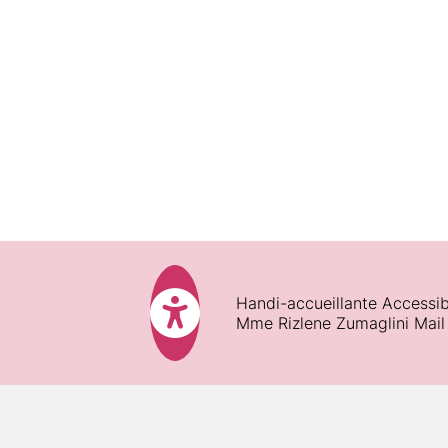
Pendant la formation :
Fin de formation :
Satisfaction des participants :
Assiduité :
Validations des acquis
Handi-accueillante Accessib
Mme Rizlene Zumaglini Mail