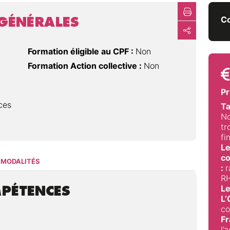
GÉNÉRALES
Co
Formation éligible au CPF :
Non
Formation Action collective :
Non
Pr
ces
Ta
No
tr
fi
Le
co
MODALITÉS
:
r
RH
MPÉTENCES
Le
L
co
Fr
l’