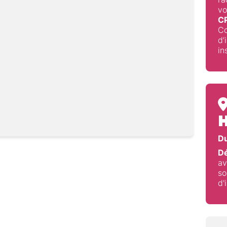
vo
C
Co
d’
in
H
Du
Dé
av
so
d'
gogiques :