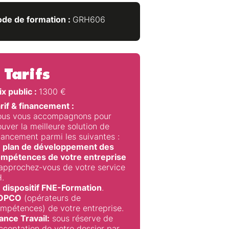
de de formation :
GRH606
Tarifs
ix public :
1300
€
rif & financement :
us vous accompagnons pour
ouver la meilleure solution de
nancement parmi les suivantes :
 plan de développement des
mpétences de votre entreprise
approchez-vous de votre service
.
 dispositif FNE-Formation
.
’OPCO
(opérateurs de
mpétences) de votre entreprise.
ance Travail:
sous réserve de
acceptation de votre dossier par