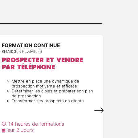
FORMATION CONTINUE
FORMA
RELATIONS HUMAINES
RELATION
PROSPECTER ET VENDRE
DÉVE
PAR TÉLÉPHONE
CHAR
RELA
Mettre en place une dynamique de
prospection motivante et efficace
Fair
Déterminer les cibles et préparer son plan
situ
de prospection
Pose
Transformer ses prospects en clients
info
en r
Prés
et e
Être
14 heures de formations
Rédu
sur 2 Jours