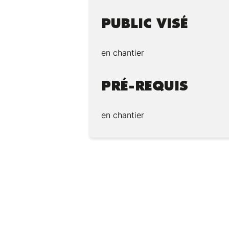
PUBLIC VISÉ
en chantier
PRÉ-REQUIS
en chantier
Modalités :
Pédagogie :
Ressources techniques et péda