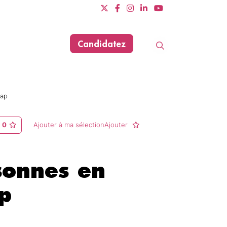
Candidatez
Evènements
cap
Dernière mise à jour le 11/06/2025
0
Ajouter à ma sélectionAjouter
sonnes en
p