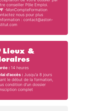
tre conseiller Pôle Emploi.
PF
-MonCompteFormation
ntactez nous pour plus
information : contact@aston-
stitut.com
Lieux &
oraires
rée :
14 heures
lai d'accès :
Jusqu'a 8 jours
ant le début de la formation,
us condition d'un dossier
insciption complet