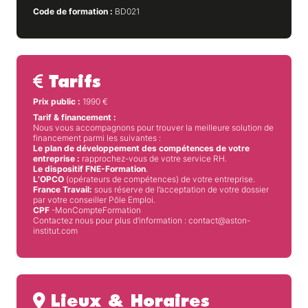
Code de formation :
BD021
Tarifs
Prix public :
1990
€
Tarif & financement :
Nous vous accompagnons pour trouver la meilleure solution de
financement parmi les suivantes :
Le plan de développement des compétences de votre
entreprise :
rapprochez-vous de votre service RH.
Le dispositif FNE-Formation
.
L’OPCO
(opérateurs de compétences) de votre entreprise.
France Travail:
sous réserve de l’acceptation de votre dossier
par votre conseiller Pôle Emploi.
CPF
-MonCompteFormation
Contactez nous pour plus d’information : contact@aston-
institut.com
Lieux & Horaires