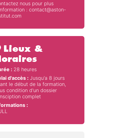
ntactez nous pour plus
information : contact@aston-
stitut.com
Lieux &
oraires
rée :
28 heures
lai d'accès :
Jusqu'a 8 jours
ant le début de la formation,
us condition d'un dossier
insciption complet
formations :
ULL