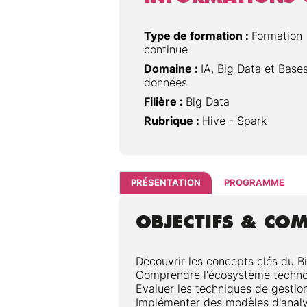
Type de formation :
Formation
continue
Domaine :
IA, Big Data et Base
données
Filière :
Big Data
Rubrique :
Hive - Spark
PRÉSENTATION
PROGRAMME
OBJECTIFS & CO
Découvrir les concepts clés du B
Comprendre l'écosystème technol
Evaluer les techniques de gestio
Implémenter des modèles d'analy