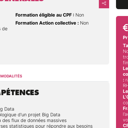
Formation éligible au CPF :
Non
Formation Action collective :
Non
s de
Pr
Ta
No
tr
fi
Le
co
MODALITÉS
:
r
RH
MPÉTENCES
Le
L
co
Fr
ig Data
l’
ogique d'un projet Big Data
vo
n des flux de données massives
C
ses statistiques pour répondre aux besoins