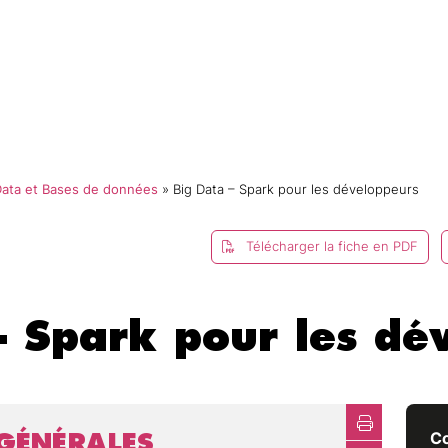
mmes-nous ?
Catalogue
Formations
E-campus
 Data et Bases de données
»
Big Data – Spark pour les développeurs
Télécharger la fiche en PDF
– Spark pour les dé
GÉNÉRALES
Co