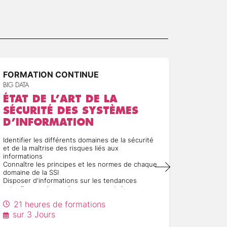
FORMATION CONTINUE
FORMA
BIG DATA
BIG DATA
ÉTAT DE L’ART DE LA
BPM 
SÉCURITÉ DES SYSTÈMES
MODÉ
D’INFORMATION
ET O
Identifier les différents domaines de la sécurité
Comprend
et de la maîtrise des risques liés aux
Comprend
informations
des proc
Connaître les principes et les normes de chaque
Être en m
domaine de la SSI
activemen
Disposer d'informations sur les tendances
Pouvoir s
actuelles au niveau des menaces et des
approches
solutions à notre disposition
21 heures de formations
21 h
Pouvoir améliorer la communication entre la
maitrise d'ouvrage, la maitrise d'oeuvre et la SSI
sur 3 Jours
sur 3
Être en mesure d'effectuer des choix