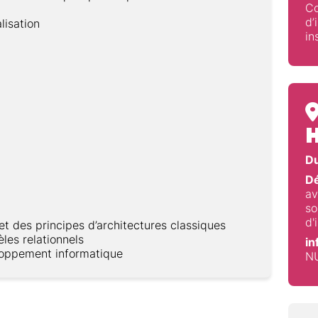
Co
d’
lisation
in
H
Du
Dé
av
so
d'
t des principes d’architectures classiques
es relationnels
in
oppement informatique
N