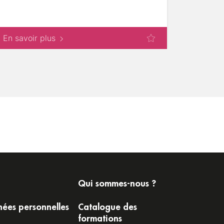
techniques
En savoir plus
En savoi
Qui sommes-nous ?
ées personnelles
Catalogue des
formations