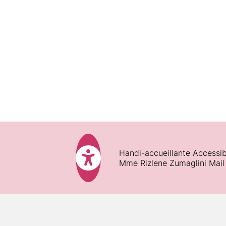
Pédagogie :
Ressources techniques et péda
Pendant la formation :
Handi-accueillante Accessib
Fin de formation :
Mme Rizlene Zumaglini Mail
Satisfaction des participants :
Assiduité :
Validations des acquis