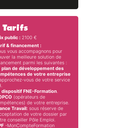
Tarifs
ix public :
2100
€
rif & financement :
us vous accompagnons pour
ouver la meilleure solution de
nancement parmi les suivantes :
 plan de développement des
mpétences de votre entreprise
approchez-vous de votre service
.
 dispositif FNE-Formation
.
’OPCO
(opérateurs de
mpétences) de votre entreprise.
ance Travail:
sous réserve de
acceptation de votre dossier par
tre conseiller Pôle Emploi.
PF
-MonCompteFormation