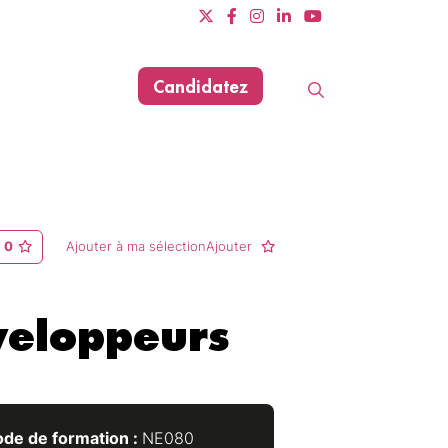
Candidatez
Evènements
Dernière mise à jour le 11/06/2025
0
Ajouter à ma sélectionAjouter
veloppeurs
de de formation :
NE080