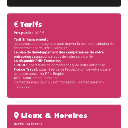
Tarifs
Prix public :
1410
€
Tarif & financement :
Nous vous accompagnons pour trouver la meilleure solution de
financement parmi les suivantes :
Le plan de développement des compétences de votre
entreprise :
rapprochez-vous de votre service RH.
Le dispositif FNE-Formation
.
L’OPCO
(opérateurs de compétences) de votre entreprise.
France Travail:
sous réserve de l’acceptation de votre dossier
par votre conseiller Pôle Emploi.
CPF
-MonCompteFormation
Contactez nous pour plus d’information : contact@aston-
institut.com
Lieux & Horaires
Durée :
14 heures