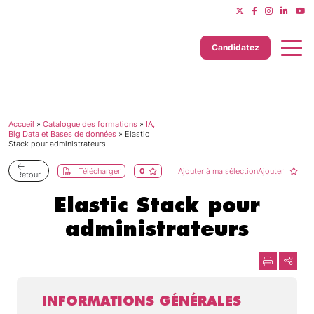
Candidatez
Accueil
»
Catalogue des formations
»
IA,
Dernière mise à jour le 11/06/2025
Big Data et Bases de données
»
Elastic
Stack pour administrateurs
Télécharger
0
Ajouter à ma sélectionAjouter
Retour
Elastic Stack pour
administrateurs
INFORMATIONS GÉNÉRALES