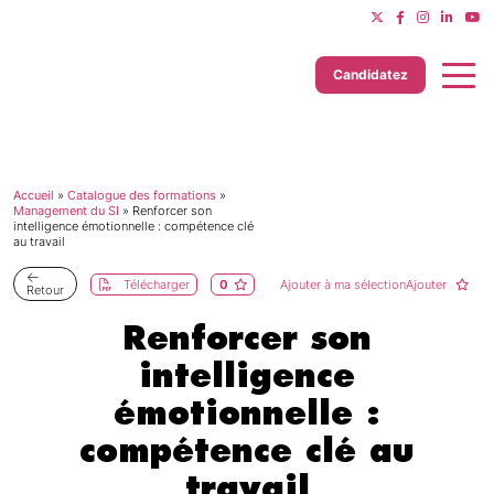
Candidatez
Accueil
»
Catalogue des formations
»
Dernière mise à jour le 11/06/2025
Management du SI
»
Renforcer son
intelligence émotionnelle : compétence clé
au travail
Télécharger
0
Ajouter à ma sélectionAjouter
Retour
Renforcer son
intelligence
émotionnelle :
compétence clé au
travail