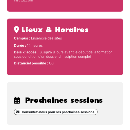
institut.com
Lieux & Horaires
Campus :
Ensemble des sites
Durée :
14 heures
Délai d'accès :
Jusqu'a 8 jours avant le début de la formation,
sous condition d'un dossier d'insciption complet
Distanciel possible :
Oui
Prochaines sessions
Consultez-nous pour les prochaines sessions.