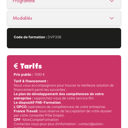
Programme
Modalités
Code de formation :
DVP308
Tarifs
Prix public :
1590
€
Tarif & financement :
Nous vous accompagnons pour trouver la meilleure solution de
financement parmi les suivantes :
Le plan de développement des compétences de votre
entreprise :
rapprochez-vous de votre service RH.
Le dispositif FNE-Formation
.
L’OPCO
(opérateurs de compétences) de votre entreprise.
France Travail:
sous réserve de l’acceptation de votre dossier
par votre conseiller Pôle Emploi.
CPF
-MonCompteFormation
Contactez nous pour plus d’information : contact@aston-